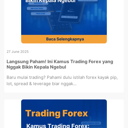
27 June 2025
Langsung Paham! Ini Kamus Trading Forex yang
Nggak Bikin Kepala Ngebul
Baru mulai trading? Pahami dulu istilah forex kayak pip,
lot, spread & leverage biar nggak...