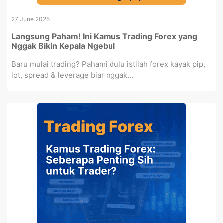
27 June 2025
Langsung Paham! Ini Kamus Trading Forex yang
Nggak Bikin Kepala Ngebul
Baru mulai trading? Pahami dulu istilah forex kayak pip,
lot, spread & leverage biar nggak...