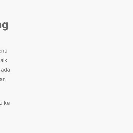
ng
ena
aik
k ada
gan
u ke