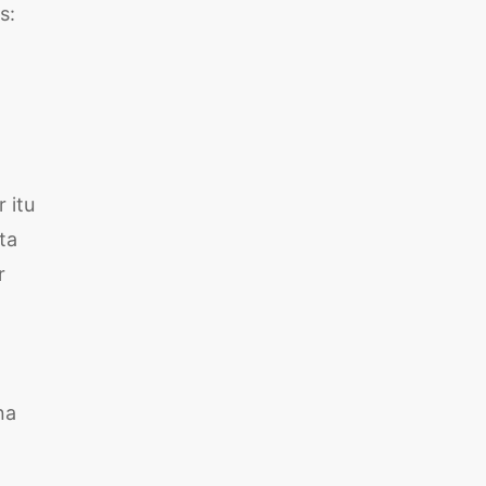
s:
 itu
ta
r
na