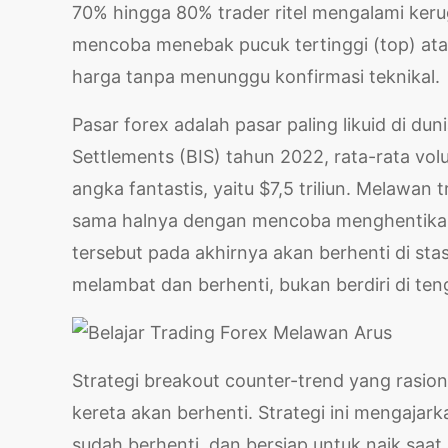
70% hingga 80% trader ritel mengalami kerugi
mencoba menebak pucuk tertinggi (top) ata
harga tanpa menunggu konfirmasi teknikal.
Pasar forex adalah pasar paling likuid di dun
Settlements (BIS) tahun 2022, rata-rata vol
angka fantastis, yaitu $7,5 triliun. Melawa
sama halnya dengan mencoba menghentikan 
tersebut pada akhirnya akan berhenti di st
melambat dan berhenti, bukan berdiri di ten
Strategi breakout counter-trend yang rasio
kereta akan berhenti. Strategi ini mengaja
sudah berhenti, dan bersiap untuk naik saat 