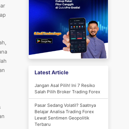
ar
jap
ah,
ana
lah
an
Latest Article
Jangan Asal Pilih! Ini 7 Resiko
Salah Pilih Broker Trading Forex
Pasar Sedang Volatil? Saatnya
s
Belajar Analisa Trading Forex
an
Lewat Sentimen Geopolitik
Terbaru