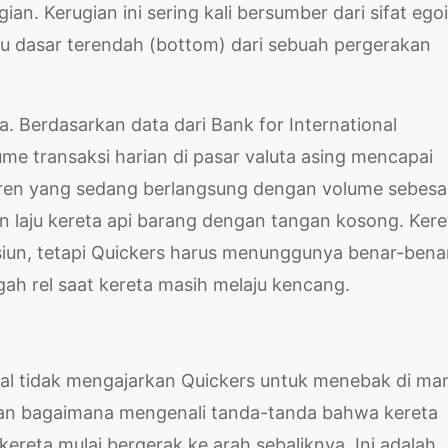
an. Kerugian ini sering kali bersumber dari sifat egoi
u dasar terendah (bottom) dari sebuah pergerakan
ia. Berdasarkan data dari Bank for International
ume transaksi harian di pasar valuta asing mencapai
n tren yang sedang berlangsung dengan volume sebesar
laju kereta api barang dengan tangan kosong. Kere
asiun, tetapi Quickers harus menunggunya benar-bena
gah rel saat kereta masih melaju kencang.
nal tidak mengajarkan Quickers untuk menebak di ma
rkan bagaimana mengenali tanda-tanda bahwa kereta
kereta mulai bergerak ke arah sebaliknya. Ini adalah