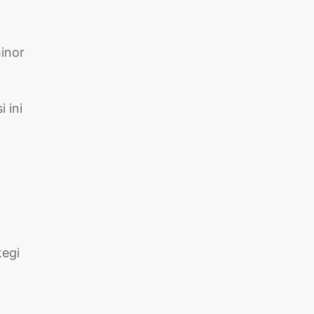
minor
 ini
tegi