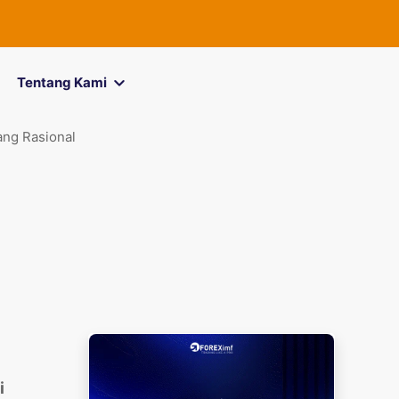
FOREXimf
kini m
Tentang Kami
ang Rasional
i