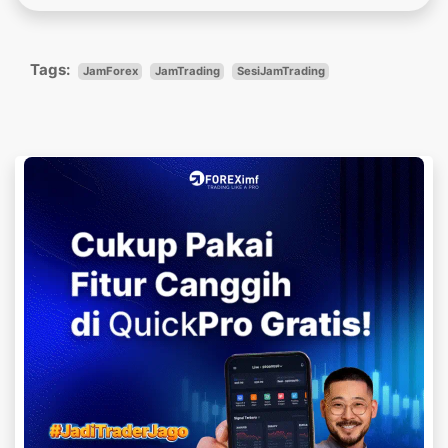
Tags:
JamForex
JamTrading
SesiJamTrading