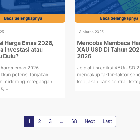
25
13 March 2025
si Harga Emas 2026,
Mencoba Membaca Ha
a Investasi atau
XAU USD Di Tahun 202
 Dulu?
2026
i harga emas 2026
Jelajahi prediksi XAU/USD 2
kkan potensi lonjakan
mencakup faktor-faktor sepe
an, didorong ketegangan
kebijakan bank sentral, kete
k,...
1
2
3
...
68
Next
Last