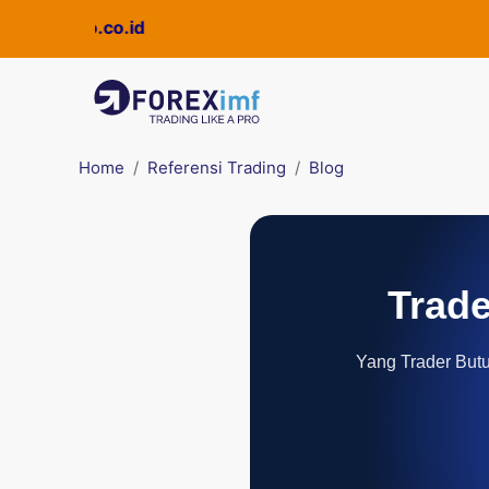
uickpro.co.id
Home
Referensi Trading
Blog
Trade
Yang Trader Butuh