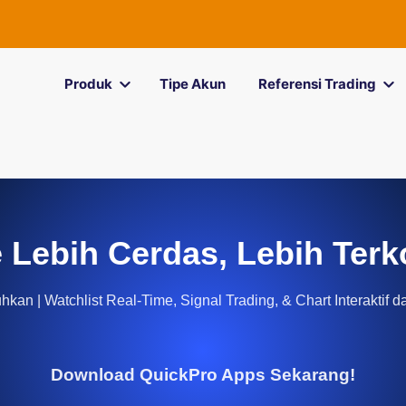
Produk
Tipe Akun
Referensi Trading
 Lebih Cerdas, Lebih Terk
kan | Watchlist Real-Time, Signal Trading, & Chart Interaktif d
Download QuickPro Apps Sekarang!