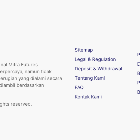
Sitemap
P
Legal & Regulation
D
nal Mitra Futures
Deposit & Withdrawal
erpercaya, namun tidak
B
Tentang Kami
kerugian yang dialami secara
P
 diambil berdasarkan
FAQ
B
Kontak Kami
ights reserved.