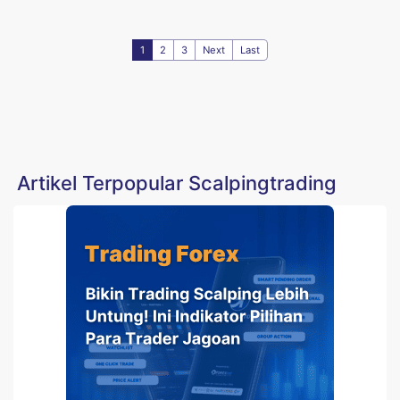
1
2
3
Next
Last
Artikel Terpopular Scalpingtrading