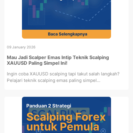
09 January 2026
Mau Jadi Scalper Emas Intip Teknik Scalping
XAUUSD Paling Simpel Ini!
Ingin coba XAUUSD scalping tapi takut salah langkah?
Pelajari teknik scalping emas paling simpel...