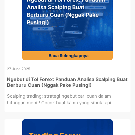
27 June 2025
Ngebut di Tol Forex: Panduan Analisa Scalping Buat
Berburu Cuan (Nggak Pake Pusing!)
Scalping trading: strategi ngebut cari cuan dalam
hitungan menit! Cocok buat kamu yang sibuk tapi...