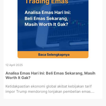
12 April 2025
Analisa Emas Hari Ini: Beli Emas Sekarang, Masih
Worth It Gak?
Ketidakpastian ekonomi global akibat kebijakan tarif
impor Trump mendorong lonjakan pembelian emas....