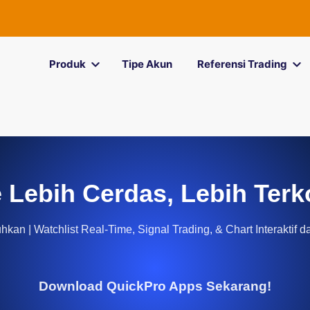
Produk
Tipe Akun
Referensi Trading
 Lebih Cerdas, Lebih Terk
kan | Watchlist Real-Time, Signal Trading, & Chart Interaktif d
Download QuickPro Apps Sekarang!