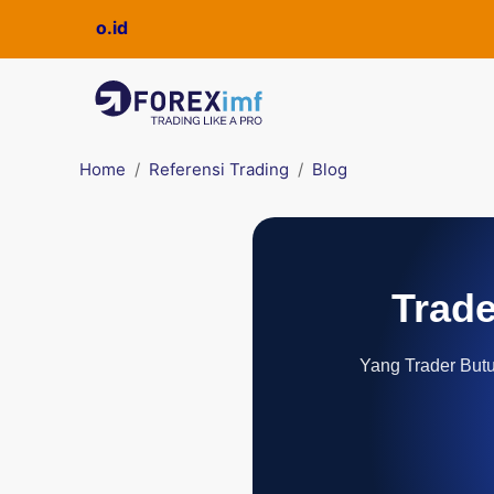
ckpro.co.id
Home
Referensi Trading
Blog
Trade
Yang Trader Butuh