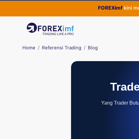
FOREXimf
kini menja
Home
Referensi Trading
Blog
Trade
Yang Trader Butuh