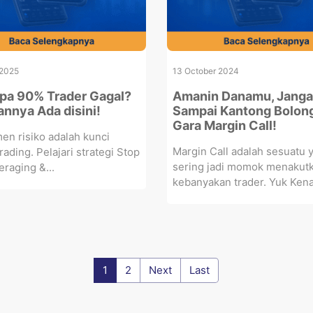
 2025
13 October 2024
a 90% Trader Gagal?
Amanin Danamu, Jang
nnya Ada disini!
Sampai Kantong Bolon
Gara Margin Call!
n risiko adalah kunci
Margin Call adalah sesuatu 
rading. Pelajari strategi Stop
sering jadi momok menakutk
eraging &...
kebanyakan trader. Yuk Kenal
1
2
Next
Last