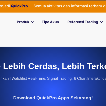
di
QuickPro
— Semua aktivitas dan informasi terbaru di
Qui
Produk
Tipe Akun
Referensi Trading
 Lebih Cerdas, Lebih Terk
kan | Watchlist Real-Time, Signal Trading, & Chart Interaktif d
Download QuickPro Apps Sekarang!