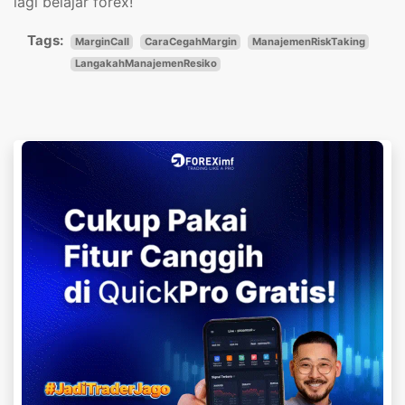
lagi belajar forex!
Tags:
MarginCall
CaraCegahMargin
ManajemenRiskTaking
LangakahManajemenResiko