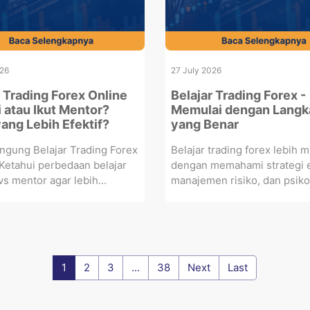
026
27 July 2026
r Trading Forex Online
Belajar Trading Forex -
i atau Ikut Mentor?
Memulai dengan Langk
ang Lebih Efektif?
yang Benar
ngung Belajar Trading Forex
Belajar trading forex lebih 
Ketahui perbedaan belajar
dengan memahami strategi e
vs mentor agar lebih...
manajemen risiko, dan psikol
1
2
3
...
38
Next
Last