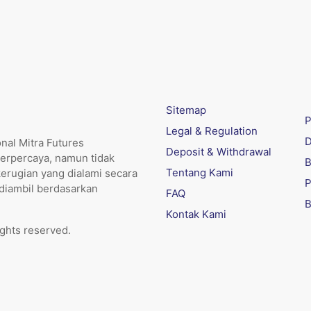
Sitemap
P
Legal & Regulation
D
nal Mitra Futures
Deposit & Withdrawal
erpercaya, namun tidak
B
Tentang Kami
kerugian yang dialami secara
P
 diambil berdasarkan
FAQ
B
Kontak Kami
ights reserved.