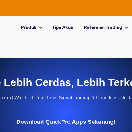
Produk
Tipe Akun
Referensi Trading
 Lebih Cerdas, Lebih Terk
kan | Watchlist Real-Time, Signal Trading, & Chart Interaktif d
Download QuickPro Apps Sekarang!