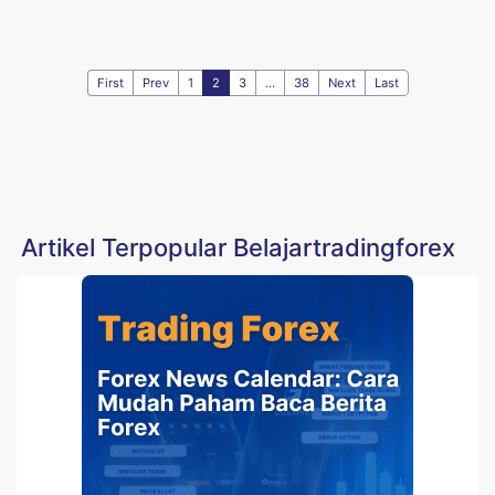
First
Prev
1
2
3
...
38
Next
Last
Artikel Terpopular Belajartradingforex