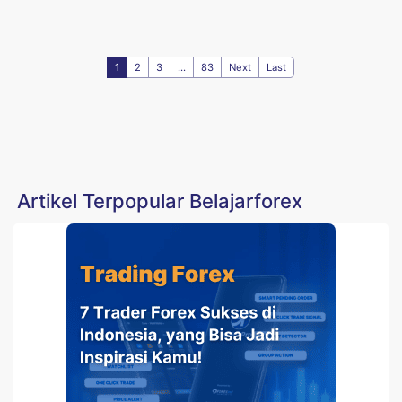
1
2
3
...
83
Next
Last
Artikel Terpopular Belajarforex