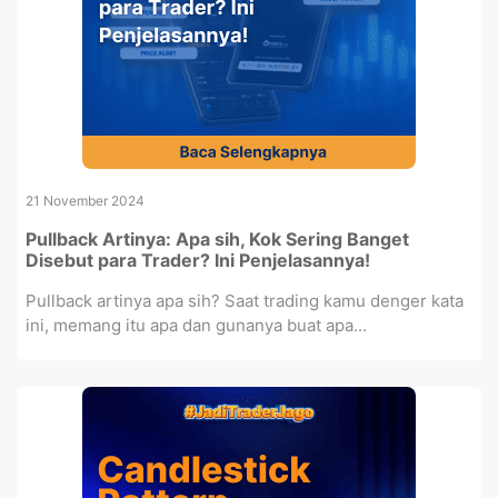
21 November 2024
Pullback Artinya: Apa sih, Kok Sering Banget
Disebut para Trader? Ini Penjelasannya!
Pullback artinya apa sih? Saat trading kamu denger kata
ini, memang itu apa dan gunanya buat apa...