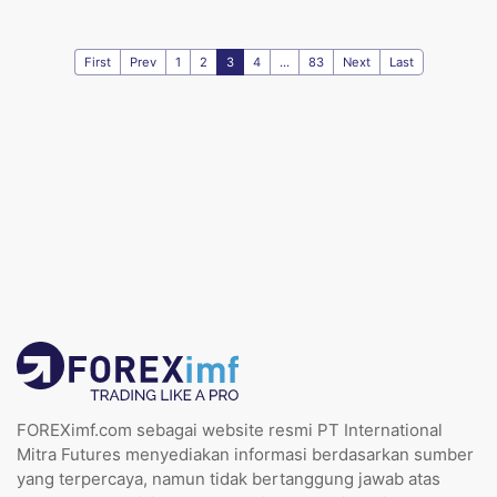
First
Prev
1
2
3
4
...
83
Next
Last
FOREXimf.com sebagai website resmi PT International
Mitra Futures menyediakan informasi berdasarkan sumber
yang terpercaya, namun tidak bertanggung jawab atas