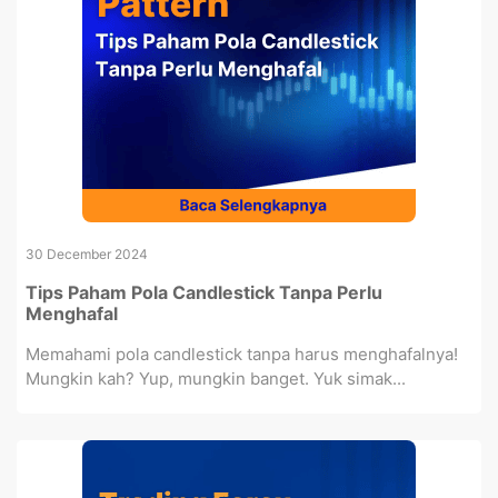
30 December 2024
Tips Paham Pola Candlestick Tanpa Perlu
Menghafal
Memahami pola candlestick tanpa harus menghafalnya!
Mungkin kah? Yup, mungkin banget. Yuk simak...