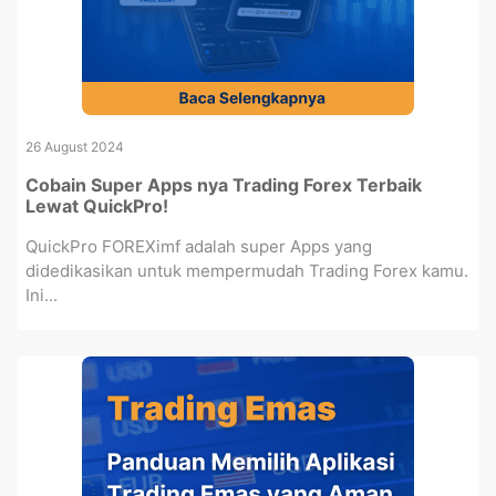
26 August 2024
Cobain Super Apps nya Trading Forex Terbaik
Lewat QuickPro!
QuickPro FOREXimf adalah super Apps yang
didedikasikan untuk mempermudah Trading Forex kamu.
Ini...