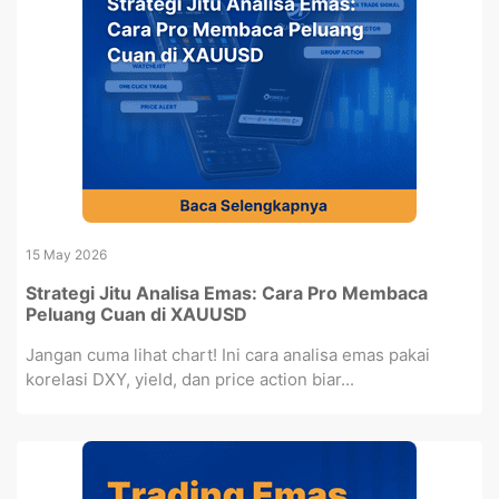
15 May 2026
Strategi Jitu Analisa Emas: Cara Pro Membaca
Peluang Cuan di XAUUSD
Jangan cuma lihat chart! Ini cara analisa emas pakai
korelasi DXY, yield, dan price action biar...