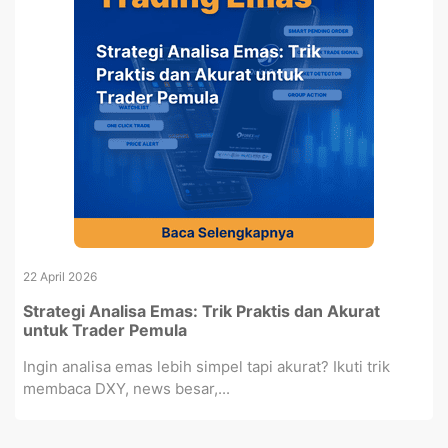
22 April 2026
Strategi Analisa Emas: Trik Praktis dan Akurat
untuk Trader Pemula
Ingin analisa emas lebih simpel tapi akurat? Ikuti trik
membaca DXY, news besar,...