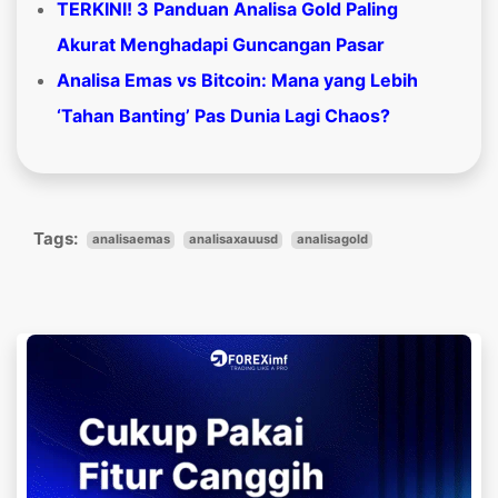
TERKINI! 3 Panduan Analisa Gold Paling
Akurat Menghadapi Guncangan Pasar
Analisa Emas vs Bitcoin: Mana yang Lebih
‘Tahan Banting’ Pas Dunia Lagi Chaos?
Tags:
analisaemas
analisaxauusd
analisagold