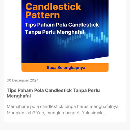
30 December 2024
Tips Paham Pola Candlestick Tanpa Perlu
Menghafal
Memahami pola candlestick tanpa harus menghafalnya!
Mungkin kah? Yup, mungkin banget. Yuk simak...