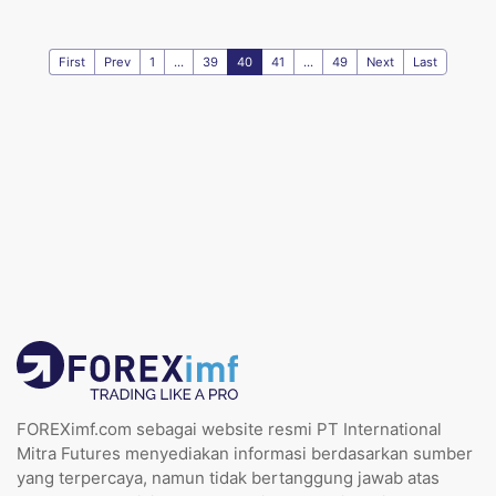
First
Prev
1
...
39
40
41
...
49
Next
Last
FOREXimf.com sebagai website resmi PT International
Mitra Futures menyediakan informasi berdasarkan sumber
yang terpercaya, namun tidak bertanggung jawab atas