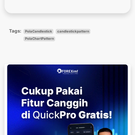
Tags:
PolaCandlestick
candlestickpattern
PolaChartPattern