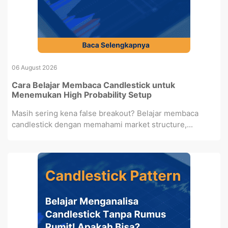
06 August 2026
Cara Belajar Membaca Candlestick untuk
Menemukan High Probability Setup
Masih sering kena false breakout? Belajar membaca
candlestick dengan memahami market structure,...