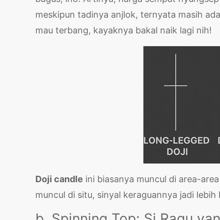
meskipun tadinya anjlok, ternyata masih ad
mau terbang, kayaknya bakal naik lagi nih!
Doji candle
ini biasanya muncul di area-area
muncul di situ, sinyal keraguannya jadi lebi
b. Spinning Top: Si Ragu ya