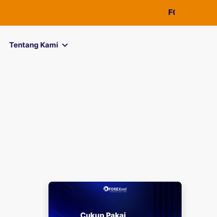
FOREXimf
kini menj
Tentang Kami