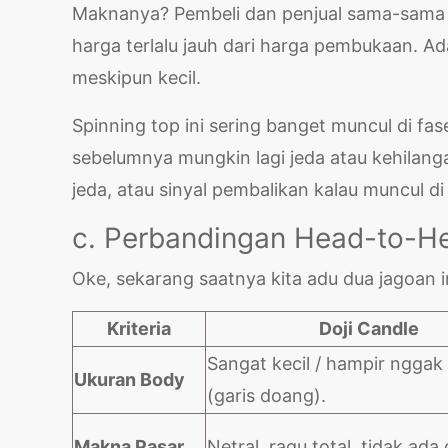
Maknanya? Pembeli dan penjual sama-sama 
harga terlalu jauh dari harga pembukaan. Ad
meskipun kecil.
Spinning top ini sering banget muncul di fas
sebelumnya mungkin lagi jeda atau kehilanga
jeda, atau sinyal pembalikan kalau muncul di 
c. Perbandingan Head-to-He
Oke, sekarang saatnya kita adu dua jagoan i
Kriteria
Doji Candle
Sangat kecil / hampir nggak
Ukuran Body
(garis doang).
Makna Pasar
Netral, ragu total, tidak ada