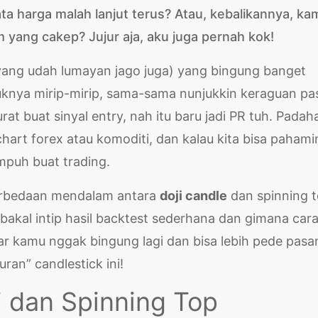
yata harga malah lanjut terus? Atau, kebalikannya, ka
yang cakep? Jujur aja, aku juga pernah kok!
ang udah lumayan jago juga) yang bingung banget
knya mirip-mirip, sama-sama nunjukkin keraguan pas
rat buat sinyal entry, nah itu baru jadi PR tuh. Padaha
chart forex atau komoditi, dan kalau kita bisa pahami
mpuh buat trading.
s perbedaan mendalam antara
doji candle
dan spinning t
bakal intip hasil backtest sederhana dan gimana car
biar kamu nggak bingung lagi dan bisa lebih pede pasa
uran” candlestick ini!
i dan Spinning Top