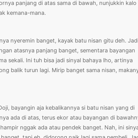
nya panjang di atas sama di bawah, nunjukkin kalo
 gak kemana-mana.
nya nyeremin banget, kayak batu nisan gitu deh. Jad
ayangan atasnya panjang banget, sementara bayangan
ekali. Ini tuh bisa jadi sinyal bahaya lho, artinya
rong balik turun lagi. Mirip banget sama nisan, makan
oji, bayangin aja kebalikannya si batu nisan yang di
nnya ada di atas, terus ekor atau bayangan di bawah
hampir nggak ada atau pendek banget. Nah, ini sinya
banget, tapi eh, didorong naik lagi sama pembeli. Jad