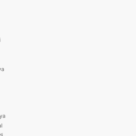
i
ya
nya
l
i,