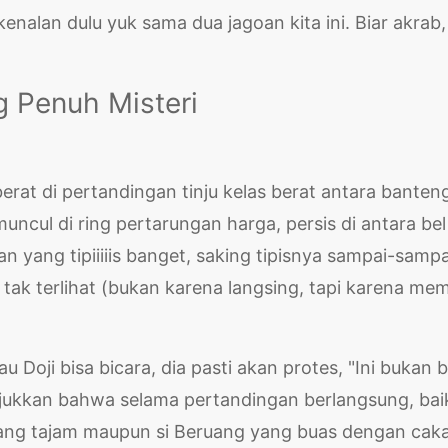
nalan dulu yuk sama dua jagoan kita ini. Biar akrab,
ng Penuh Misteri
u berat di pertandingan tinju kelas berat antara banten
ncul di ring pertarungan harga, persis di antara bel
yang tipiiiiis banget, saking tipisnya sampai-sampa
 tak terlihat (bukan karena langsing, tapi karena me
 Doji bisa bicara, dia pasti akan protes, "Ini bukan b
njukkan bahwa selama pertandingan berlangsung, baik
ng tajam maupun si Beruang yang buas dengan caka