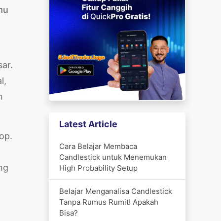
mu
ar.
l,
n
Latest Article
op.
Cara Belajar Membaca
a
Candlestick untuk Menemukan
ng
High Probability Setup
Belajar Menganalisa Candlestick
Tanpa Rumus Rumit! Apakah
Bisa?