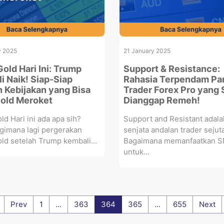
y 2025
21 January 2025
old Hari Ini: Trump
Support & Resistance:
i Naik! Siap-Siap
Rahasia Terpendam Pa
 Kebijakan yang Bisa
Trader Forex Pro yang 
Gold Meroket
Dianggap Remeh!
d Hari ini ada apa sih?
Support and Resistant adala
gimana lagi pergerakan
senjata andalan trader sejut
ld setelah Trump kembali...
Bagaimana memanfaatkan 
untuk...
Prev
1
...
363
364
365
...
655
Next