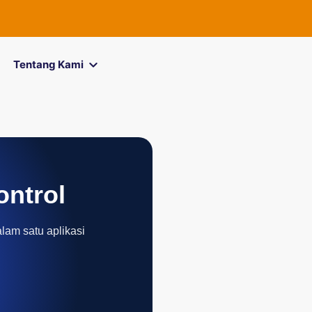
FOREXimf
kin
Tentang Kami
ontrol
alam satu aplikasi