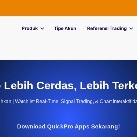
Produk
Tipe Akun
Referensi Trading
 Lebih Cerdas, Lebih Terk
kan | Watchlist Real-Time, Signal Trading, & Chart Interaktif d
Download QuickPro Apps Sekarang!