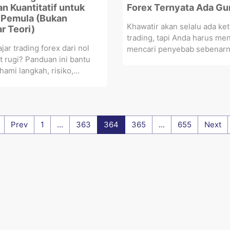
n Kuantitatif untuk
Forex Ternyata Ada G
 Pemula (Bukan
Khawatir akan selalu ada ket
r Teori)
trading, tapi Anda harus me
jar trading forex dari nol
mencari penyebab sebenarny
ut rugi? Panduan ini bantu
ami langkah, risiko,...
Prev
1
...
363
364
365
...
655
Next