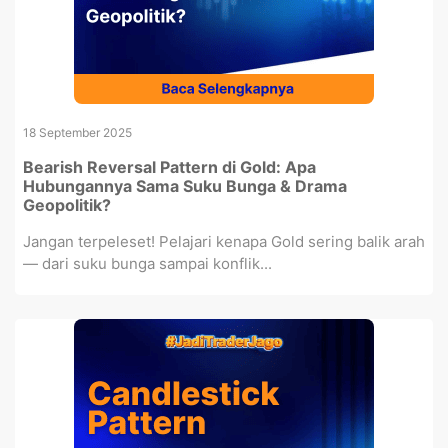
18 September 2025
Bearish Reversal Pattern di Gold: Apa
Hubungannya Sama Suku Bunga & Drama
Geopolitik?
Jangan terpeleset! Pelajari kenapa Gold sering balik arah
— dari suku bunga sampai konflik...