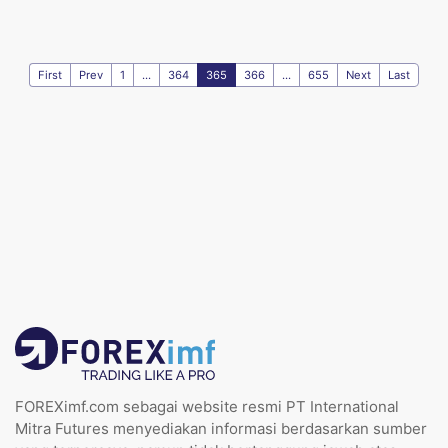
First
Prev
1
...
364
365
366
...
655
Next
Last
FOREXimf.com sebagai website resmi PT International
Mitra Futures menyediakan informasi berdasarkan sumber