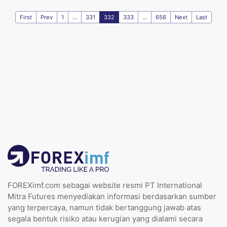
First
Prev
1
...
331
332
333
...
656
Next
Last
FOREXimf.com sebagai website resmi PT International
Mitra Futures menyediakan informasi berdasarkan sumber
yang terpercaya, namun tidak bertanggung jawab atas
segala bentuk risiko atau kerugian yang dialami secara