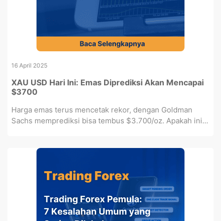
16 April 2025
XAU USD Hari Ini: Emas Diprediksi Akan Mencapai
$3700
Harga emas terus mencetak rekor, dengan Goldman
Sachs memprediksi bisa tembus $3.700/oz. Apakah ini...