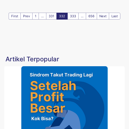
First
Prev
1
...
331
332
333
...
656
Next
Last
Artikel Terpopular