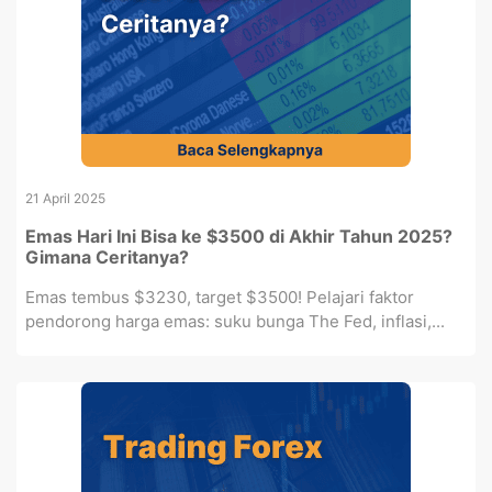
21 April 2025
Emas Hari Ini Bisa ke $3500 di Akhir Tahun 2025?
Gimana Ceritanya?
Emas tembus $3230, target $3500! Pelajari faktor
pendorong harga emas: suku bunga The Fed, inflasi,...