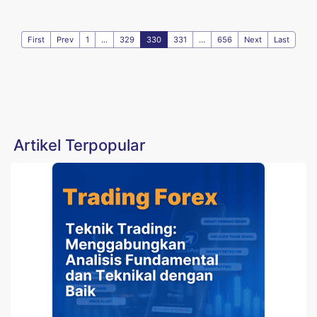
First
Prev
1
...
329
330
331
...
656
Next
Last
Artikel Terpopular