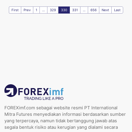
First
Prev
1
...
329
330
331
...
656
Next
Last
FOREXimf.com sebagai website resmi PT International
Mitra Futures menyediakan informasi berdasarkan sumber
yang terpercaya, namun tidak bertanggung jawab atas
segala bentuk risiko atau kerugian yang dialami secara