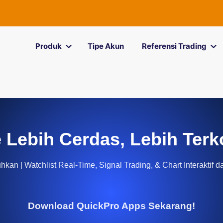
Produk
Tipe Akun
Referensi Trading
 Lebih Cerdas, Lebih Terk
kan | Watchlist Real-Time, Signal Trading, & Chart Interaktif d
Download QuickPro Apps Sekarang!