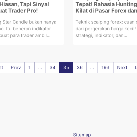
Hiasan, Tapi Sinyal
Tepat! Rahasia Huntin
uat Trader Pro!
Kilat di Pasar Forex da
g Star Candle bukan hanya
Teknik scalping forex: cuan 
ho. Itu beneran indikator
dari pergerakan harga kecil! 
buat para trader ambil...
strategi, indikator, dan...
st
Prev
1
...
34
35
36
...
193
Next
Sitemap