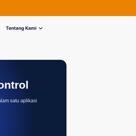
FOREXimf
kini 
Tentang Kami
ontrol
alam satu aplikasi