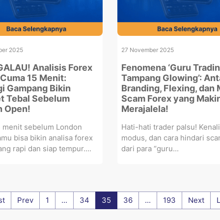
er 2025
27 November 2025
ALAU! Analisis Forex
Fenomena ‘Guru Tradi
 Cuma 15 Menit:
Tampang Glowing’: Ant
gi Gampang Bikin
Branding, Flexing, dan
t Tebal Sebelum
Scam Forex yang Maki
n Open!
Merajalela!
 menit sebelum London
Hati-hati trader palsu! Kenali 
mu bisa bikin analisa forex
modus, dan cara hindari sca
ang rapi dan siap tempur....
dari para “guru...
st
Prev
1
...
34
35
36
...
193
Next