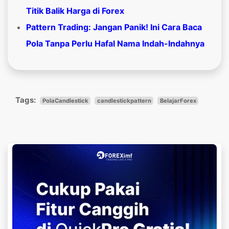
Titik Balik Harga di Forex
Pattern Trading: Jangan Panik! Ini Cara Baca
Pola Tanpa Perlu Hafal Nama Indah-Indahnya
Tags:
PolaCandlestick
candlestickpattern
BelajarForex