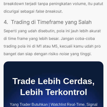
breakdown terjadi tanpa peningkatan volume, itu patut
dicurigai sebagai
false breakout
.
4. Trading di Timeframe yang Salah
Seperti yang udah disebutin, pola ini jauh lebih akurat
di time frame yang lebih besar. Jangan coba-coba
trading pola ini di M1 atau M5, kecuali kamu udah pro
banget dan siap dengan risiko
noise
yang tinggi.
Trade Lebih Cerdas,
Lebih Terkontrol
Yang Trader Butuhkan | Watchlist Real-Time, Signal