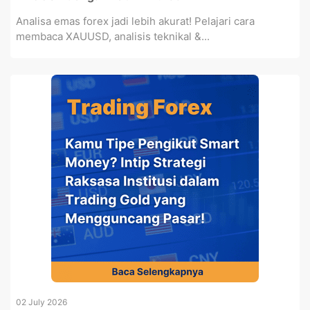
Analisa emas forex jadi lebih akurat! Pelajari cara
membaca XAUUSD, analisis teknikal &...
02 July 2026