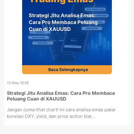
15 May 2026
Strategi Jitu Analisa Emas: Cara Pro Membaca
Peluang Cuan di XAUUSD
Jangan cuma lihat chart! Ini cara analisa emas pakai
korelasi DXY, yield, dan price action biar...