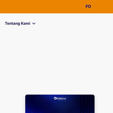
FOREXimf
kini menja
Tentang Kami