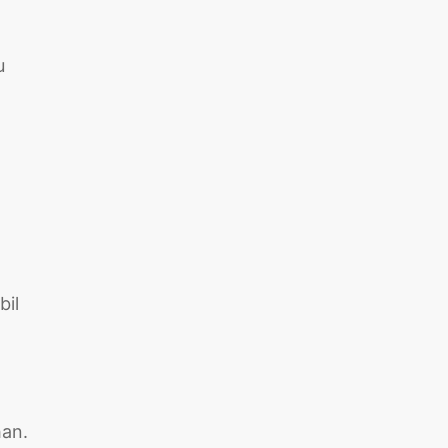
u
bil
han.