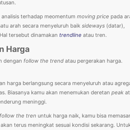
tusan.
n analisis terhadap meomentum
moving price
pada ar
satu arah secara menyeluruh baik
sideways
(datar),
 Hal tersebut dinamakan
trendline
atau tren.
an Harga
tan dengan
follow the trend
atau pergerakan harga.
an harga berlangsung secara menyeluruh atau agrega
tas. Biasanya kamu akan menemukan deretan
peak
at
enderung meninggi.
follow the tren
untuk harga naik, kamu bisa memasa
a akan terus meningkat sesuai kondisi sekarang. Untu