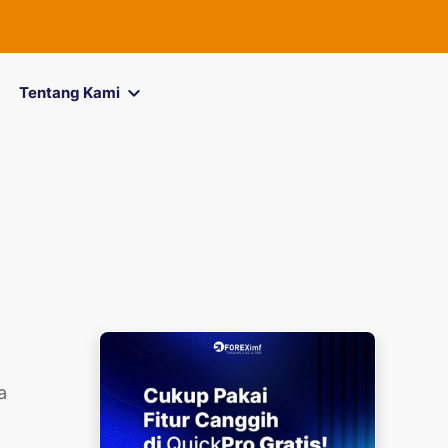
FOREXimf
kini
Tentang Kami
a