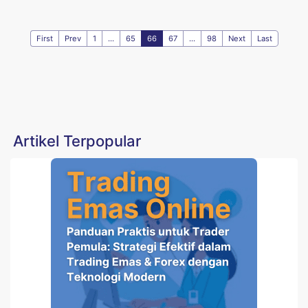
First
Prev
1
...
65
66
67
...
98
Next
Last
Artikel Terpopular