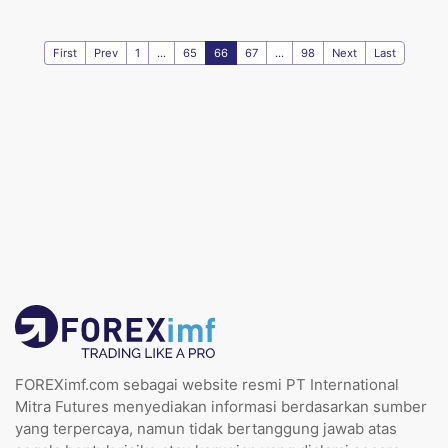
First
Prev
1
...
65
66
67
...
98
Next
Last
FOREXimf.com sebagai website resmi PT International
Mitra Futures menyediakan informasi berdasarkan sumber
yang terpercaya, namun tidak bertanggung jawab atas