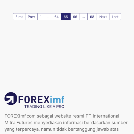
First
Prev
1
...
64
65
66
...
98
Next
Last
FOREXimf.com sebagai website resmi PT International
Mitra Futures menyediakan informasi berdasarkan sumber
yang terpercaya, namun tidak bertanggung jawab atas