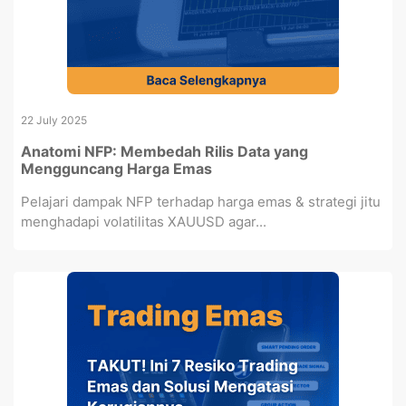
22 July 2025
Anatomi NFP: Membedah Rilis Data yang
Mengguncang Harga Emas
Pelajari dampak NFP terhadap harga emas & strategi jitu
menghadapi volatilitas XAUUSD agar...