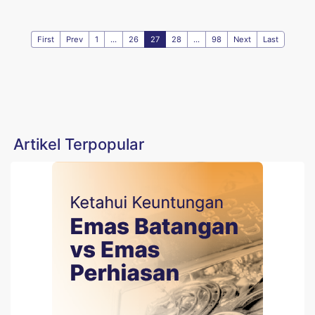
First
Prev
1
...
26
27
28
...
98
Next
Last
Artikel Terpopular