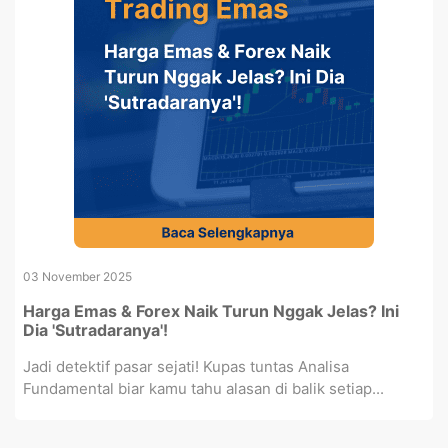
03 November 2025
Harga Emas & Forex Naik Turun Nggak Jelas? Ini
Dia 'Sutradaranya'!
Jadi detektif pasar sejati! Kupas tuntas Analisa
Fundamental biar kamu tahu alasan di balik setiap...