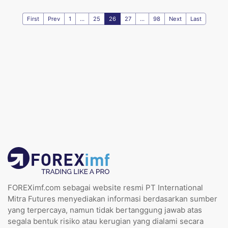
First
Prev
1
...
25
26
27
...
98
Next
Last
FOREXimf.com sebagai website resmi PT International
Mitra Futures menyediakan informasi berdasarkan sumber
yang terpercaya, namun tidak bertanggung jawab atas
segala bentuk risiko atau kerugian yang dialami secara