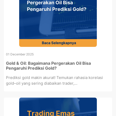
01 December 2025
Gold & Oil: Bagaimana Pergerakan Oil Bisa
Pengaruhi Prediksi Gold?
Prediksi gold makin akurat! Temukan rahasia korelasi
gold–oil yang sering diabaikan trader,...