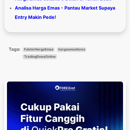
Analisa Harga Emas - Pantau Market Supaya
Entry Makin Pede!
Tags:
FaktorHargaEmas
hargaemasforex
TradingEmasOnline