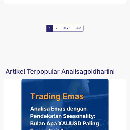
1
2
Next
Last
Artikel Terpopular Analisagoldhariini