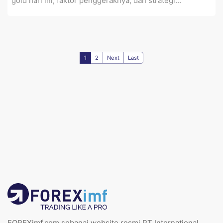
gold hari ini, faktor penggeraknya, dan strategi...
1
2
Next
Last
FOREXimf.com sebagai website resmi PT International