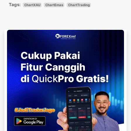
Tags:
ChartXAU
ChartEmas
ChartTrading