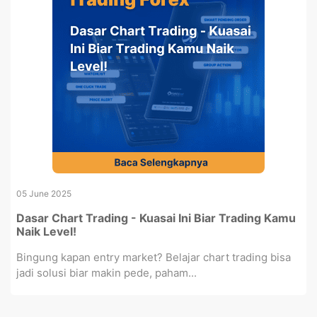
05 June 2025
Dasar Chart Trading - Kuasai Ini Biar Trading Kamu
Naik Level!
Bingung kapan entry market? Belajar chart trading bisa
jadi solusi biar makin pede, paham...