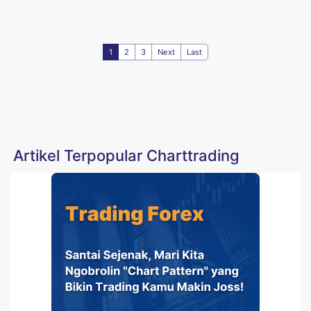
1
2
3
Next
Last
Artikel Terpopular Charttrading