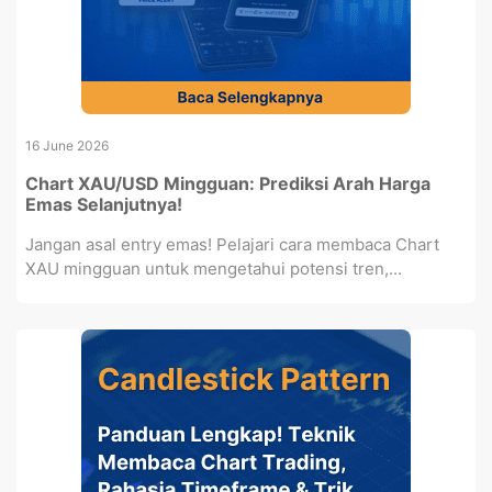
16 June 2026
Chart XAU/USD Mingguan: Prediksi Arah Harga
Emas Selanjutnya!
Jangan asal entry emas! Pelajari cara membaca Chart
XAU mingguan untuk mengetahui potensi tren,...