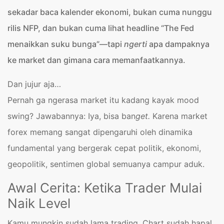
sekadar baca kalender ekonomi, bukan cuma nunggu
rilis NFP, dan bukan cuma lihat headline “The Fed
menaikkan suku bunga”—tapi
ngerti
apa dampaknya
ke market dan gimana cara memanfaatkannya.
Dan jujur aja…
Pernah ga ngerasa market itu kadang kayak mood
swing?
Jawabannya: Iya, bisa ban
get.
Karena market
forex memang sangat dipengaruhi oleh dinamika
fundamental yang bergerak cepat politik, ekonomi,
geopolitik, sentimen global semuanya campur aduk.
Awal Cerita: Ketika Trader Mulai
Naik Level
Kamu mungkin sudah lama trading. Chart sudah hapal,