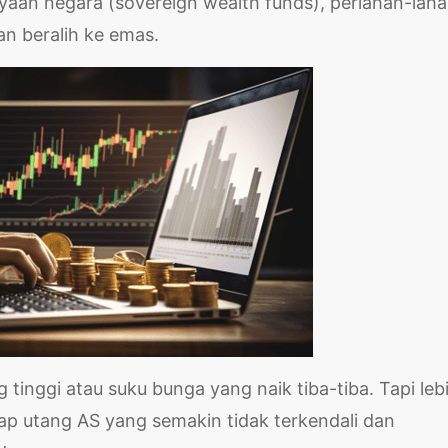
yaan negara (sovereign wealth funds), perlahan-lah
an beralih ke emas.
tinggi atau suku bunga yang naik tiba-tiba. Tapi leb
ap utang AS yang semakin tidak terkendali dan