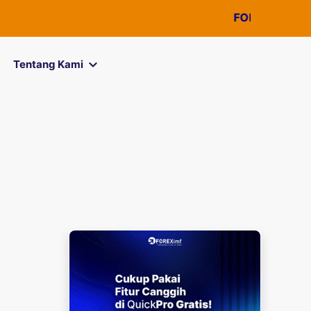
FOREXimf
kini menja
Tentang Kami