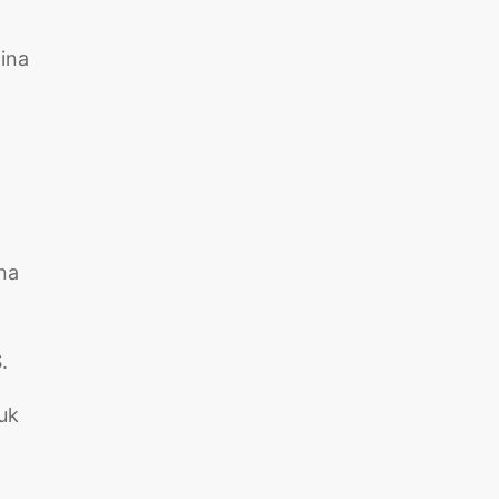
ina
na
.
uk