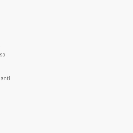
k
isa
anti