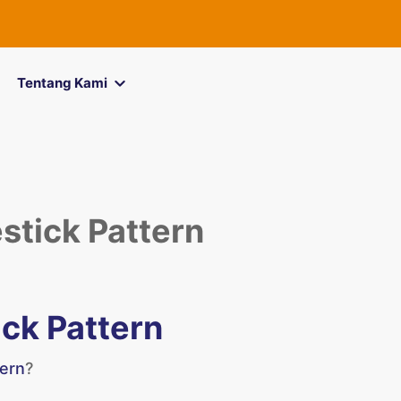
FOREXimf
kini 
Tentang Kami
stick Pattern
ick Pattern
tern
?