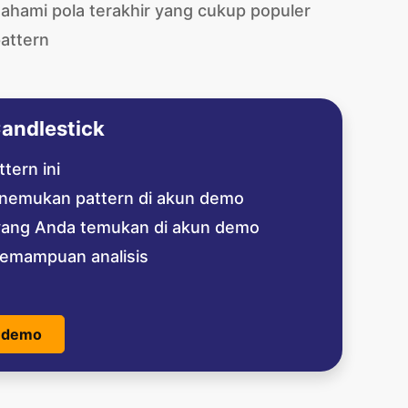
hami pola terakhir yang cukup populer
pattern
andlestick
tern ini
emukan pattern di akun demo
 yang Anda temukan di akun demo
kemampuan analisis
 demo