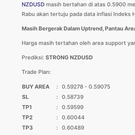
NZDUSD
masih bertahan di atas 0.5900 me
Rabu akan tertuju pada data inflasi Indeks
Masih Bergerak Dalam Uptrend, Pantau Are
Harga masih tertahan oleh area support yang
Prediksi:
STRONG NZDUSD
Trade Plan:
BUY AREA
:
0.59278 - 0.59075
SL
:
0.58739
TP1
:
0.59599
TP2
:
0.60044
TP3
:
0.60489