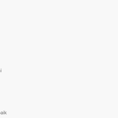
.
i
aik