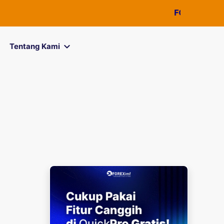
FOREXimf
kini menj
Tentang Kami