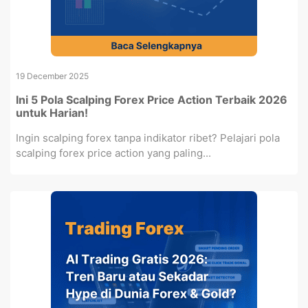
19 December 2025
Ini 5 Pola Scalping Forex Price Action Terbaik 2026
untuk Harian!
Ingin scalping forex tanpa indikator ribet? Pelajari pola
scalping forex price action yang paling...