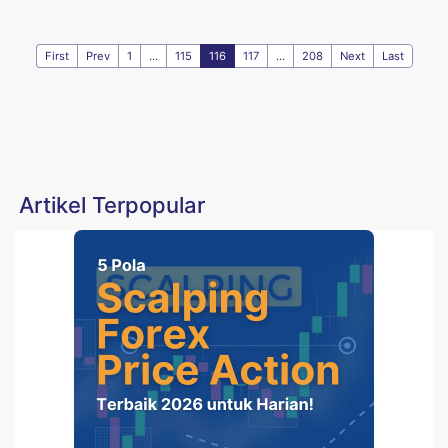
First
Prev
1
...
115
116
117
...
208
Next
Last
Artikel Terpopular