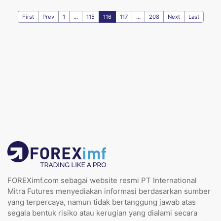
First
Prev
1
...
115
116
117
...
208
Next
Last
FOREXimf.com sebagai website resmi PT International
Mitra Futures menyediakan informasi berdasarkan sumber
yang terpercaya, namun tidak bertanggung jawab atas
segala bentuk risiko atau kerugian yang dialami secara