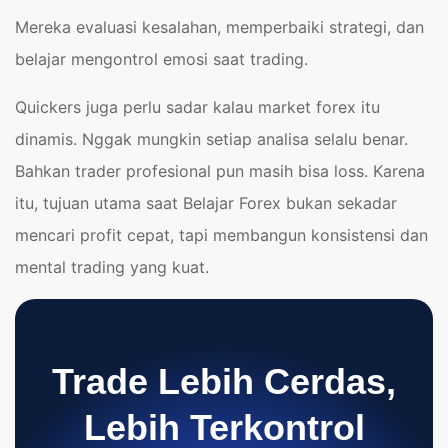
Mereka evaluasi kesalahan, memperbaiki strategi, dan
belajar mengontrol emosi saat trading.
Quickers juga perlu sadar kalau market forex itu
dinamis. Nggak mungkin setiap analisa selalu benar.
Bahkan trader profesional pun masih bisa loss. Karena
itu, tujuan utama saat Belajar Forex bukan sekadar
mencari profit cepat, tapi membangun konsistensi dan
mental trading yang kuat.
Trade Lebih Cerdas,
Lebih Terkontrol