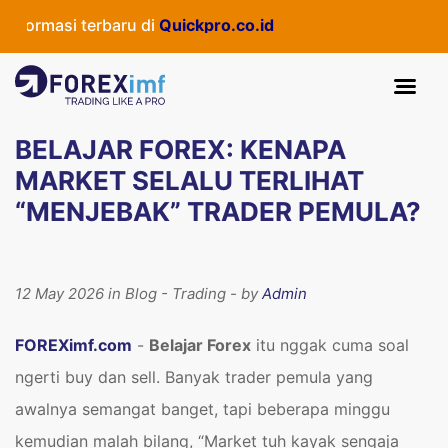
asi terbaru di
Quickpro.co.id
BELAJAR FOREX: KENAPA
MARKET SELALU TERLIHAT
“MENJEBAK” TRADER PEMULA?
12 May 2026 in Blog - Trading - by
Admin
FOREXimf.com
-
Belajar Forex
itu nggak cuma soal
ngerti buy dan sell. Banyak trader pemula yang
awalnya semangat banget, tapi beberapa minggu
kemudian malah bilang, “Market tuh kayak sengaja