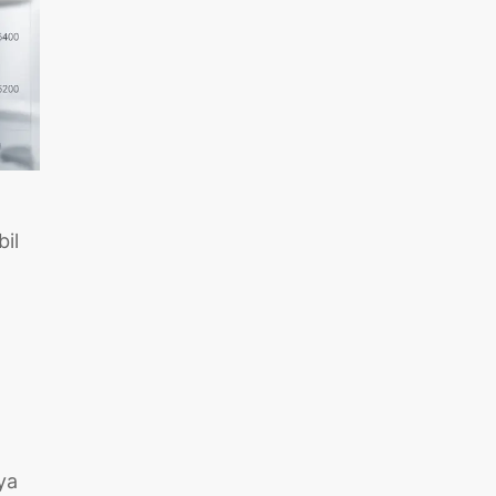
il
ya