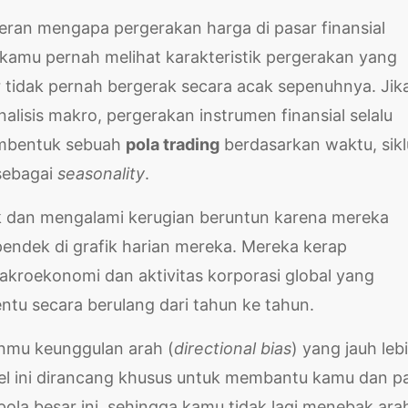
ran mengapa pergerakan harga di pasar finansial
 kamu pernah melihat karakteristik pergerakan yang
ar tidak pernah bergerak secara acak sepenuhnya. Jik
alisis makro, pergerakan instrumen finansial selalu
membentuk sebuah
pola trading
berdasarkan waktu, sikl
 sebagai
seasonality
.
bak dan mengalami kerugian beruntun karena mereka
 pendek di grafik harian mereka. Mereka kerap
kroekonomi dan aktivitas korporasi global yang
tu secara berulang dari tahun ke tahun.
nmu keunggulan arah (
directional bias
) yang jauh leb
kel ini dirancang khusus untuk membantu kamu dan p
pola besar ini, sehingga kamu tidak lagi menebak ara