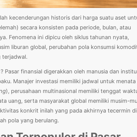
ah kecenderungan historis dari harga suatu aset unt
lemah) secara konsisten pada periode, bulan, atau
ya. Fenomena ini dipicu oleh siklus tahunan nyata,
usim liburan global, perubahan pola konsumsi komodi
 terjadwal.
n? Pasar finansial digerakkan oleh manusia dan institu
baku. Manajer investasi memiliki jadwal untuk menata
ing
), perusahaan multinasional memiliki tenggat wakt
ata uang, serta masyarakat global memiliki musim-m
ktivitas konkrit inilah yang pada akhirnya tecermin di
ah pola yang berulang.
an Terpopuler di Pasar