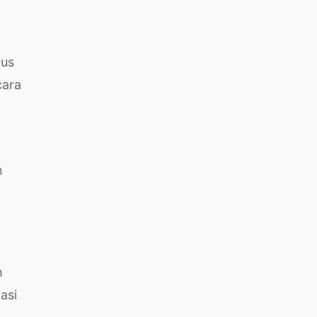
lus
cara
n
h
asi