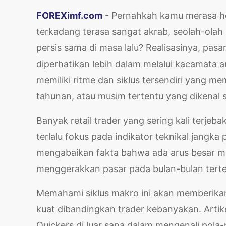
FOREXimf.com
- Pernahkah kamu merasa he
terkadang terasa sangat akrab, seolah-olah
persis sama di masa lalu? Realisasinya, pas
diperhatikan lebih dalam melalui kacamata an
memiliki ritme dan siklus tersendiri yang 
tahunan, atau musim tertentu yang dikenal
Banyak retail trader yang sering kali terje
terlalu fokus pada indikator teknikal jangka
mengabaikan fakta bahwa ada arus besar ma
menggerakkan pasar pada bulan-bulan terten
Memahami siklus makro ini akan memberika
kuat dibandingkan trader kebanyakan. Arti
Quickers di luar sana dalam mengenali pola-