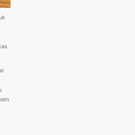
uk
tas
si
u
usim