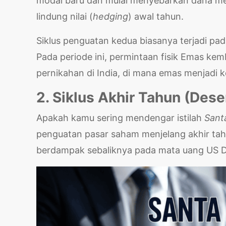
modal baru dan mulai menyebarkan dana me
lindung nilai (
hedging
) awal tahun.
Siklus penguatan kedua biasanya terjadi pa
Pada periode ini, permintaan fisik Emas kem
pernikahan di India, di mana emas menjadi k
2. Siklus Akhir Tahun (Des
Apakah kamu sering mendengar istilah
Santa
penguatan pasar saham menjelang akhir tahu
berdampak sebaliknya pada mata uang US Do