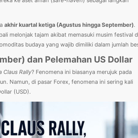
reka ke aset aman (
safe-haven
) sebagai langkah
da
akhir kuartal ketiga (Agustus hingga September)
.
bali melonjak tajam akibat memasuki musim festival 
omoditas budaya yang wajib dimiliki dalam jumlah bes
ember) dan Pelemahan US Dollar
 Claus Rally
? Fenomena ini biasanya merujuk pada
n. Namun, di pasar Forex, fenomena ini sering kali
llar (USD).