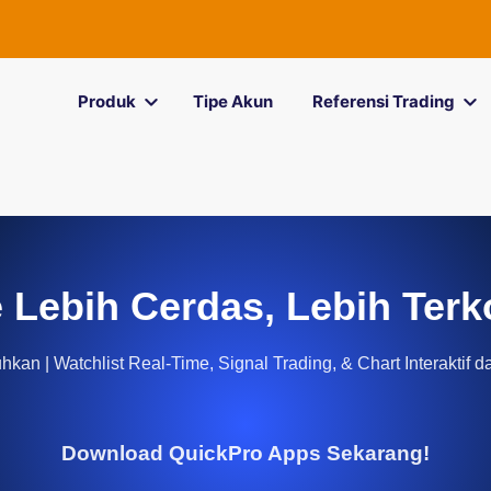
Produk
Tipe Akun
Referensi Trading
 Lebih Cerdas, Lebih Terk
kan | Watchlist Real-Time, Signal Trading, & Chart Interaktif d
Download QuickPro Apps Sekarang!