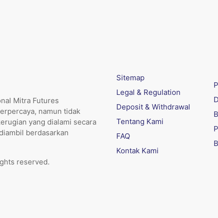
Sitemap
P
Legal & Regulation
D
nal Mitra Futures
Deposit & Withdrawal
erpercaya, namun tidak
B
Tentang Kami
kerugian yang dialami secara
P
 diambil berdasarkan
FAQ
B
Kontak Kami
ights reserved.