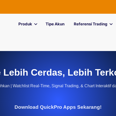
Produk
Tipe Akun
Referensi Trading
 Lebih Cerdas, Lebih Terk
kan | Watchlist Real-Time, Signal Trading, & Chart Interaktif d
Download QuickPro Apps Sekarang!