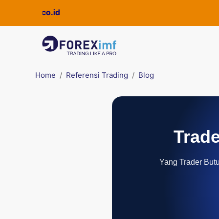
ckpro.co.id
Home
Referensi Trading
Blog
Trade
Yang Trader Butuh