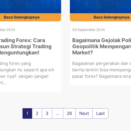
ber 2024
06 September 2024
rading Forex: Cara
Bagaimana Gejolak Poli
un Strategi Trading
Geopolitik Mempengar
Menguntungkan!
Market?
ding forex yang
Bagaiaman pergerakan dan 
ngkan itu seperti apa sih
berita terkini bisa mempeng
ner nya? Jangan-jangan
pasar forex? Bagaimana strat
i...
1
2
3
...
26
Next
Last